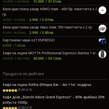
Original
Текущата
11.80
€
/ 23.08лв.
11.00
€
/ 21.51лв.
price
цена
Бяла кристална захар НИКО плик - 600 бр. пакетчета х 2
was:
е:
гр.
11.80€.
11.00€.
Original
Текущата
3.20
€
/ 6.26лв.
2.90
€
/ 5.67лв.
price
цена
Бяла кристална захар Нико плик 700 пакетчета х 2 гр.
was:
е:
Original
Текущата
3.10
€
/ 6.06лв.
2.99
€
/ 5.85лв.
3.20€.
2.90€.
price
цена
Картонени чаши oz7 ESPRESSO
was:
е:
0.85
€
/ 1.66лв.
3.10€.
2.99€.
Кафе на зърна МОТТА Professional Espresso Barista 1 кг.
Original
Текущата
24.60
€
/ 48.11лв.
20.00
€
/ 39.12лв.
price
цена
was:
е:
Продукти по рейтинг
24.60€.
20.00€.
Кафе на зърна Rohha Ethiopia Bar – 6кг.+1кг. подарък
(5,00 от 5)
Кафе дози „Bianchi Adore Grand Espresso“ – 80% арабика 20%
робуста 100бр.
(5,00 от 5)