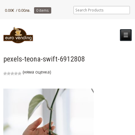
0.00
€
/ 0.00лв.
0 items
☰
pexels-teona-swift-6912808
(няма оценка)