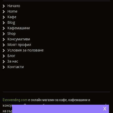
Начало
Home
Кафе
Blog
Кафемашини
Shop
Консумативи
Моят профил
Условия за ползване
Блог
За нас
Контакти
Evrovending.com
е онлайн магазин за кафе, кафемашини и
консумативи. Предлагаме богат асортимент от различни видове кафе
x
на зърна, кафе капсули, мляно кафе, както и хартиени дози.