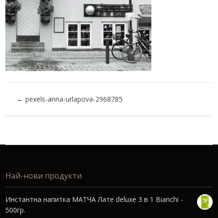
←
pexels-anna-urlapova-2968785
Най-нови продукти
Инстантна напитка МАТЧА Лате deluxe 3 в 1 Bianchi -
500гр.