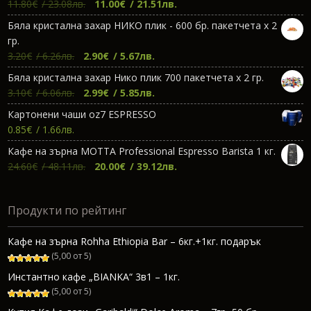
Original
Текущата
11.80
€
/ 23.08лв.
11.00
€
/ 21.51лв.
price
цена
Бяла кристална захар НИКО плик - 600 бр. пакетчета х 2
was:
е:
гр.
11.80€.
11.00€.
Original
Текущата
3.20
€
/ 6.26лв.
2.90
€
/ 5.67лв.
price
цена
Бяла кристална захар Нико плик 700 пакетчета х 2 гр.
was:
е:
Original
Текущата
3.10
€
/ 6.06лв.
2.99
€
/ 5.85лв.
3.20€.
2.90€.
price
цена
Картонени чаши oz7 ESPRESSO
was:
е:
0.85
€
/ 1.66лв.
3.10€.
2.99€.
Кафе на зърна МОТТА Professional Espresso Barista 1 кг.
Original
Текущата
24.60
€
/ 48.11лв.
20.00
€
/ 39.12лв.
price
цена
was:
е:
Продукти по рейтинг
24.60€.
20.00€.
Кафе на зърна Rohha Ethiopia Bar – 6кг.+1кг. подарък
(5,00 от 5)
Инстантно кафе „BIANKA“ 3в1 – 1кг.
(5,00 от 5)