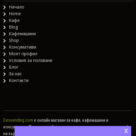
Начало
Home
Кафе
Blog
Кафемашини
Shop
Консумативи
Моят профил
Условия за ползване
Блог
За нас
Контакти
Evrovending.com
е онлайн магазин за кафе, кафемашини и
консумативи. Предлагаме богат асортимент от различни видове кафе
x
на зърна, кафе капсули, мляно кафе, както и хартиени дози.