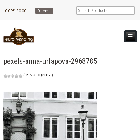
0.00
€
/ 0.00лв.
0 items
☰
pexels-anna-urlapova-2968785
(няма оценка)