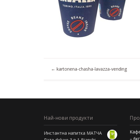
←
kartonena-chasha-lavazza-vending
Най-нови продукти
Про
Кафе
Инстантна напитка МАТЧА
– 6к
Лате deluxe 3 в 1 Bianchi -