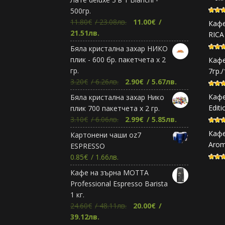
500гр.
Original
11.80
€
/ 23.08лв.
11.00
€
/
Кафе
Текущата
price
21.51лв.
RICA
цена
was:
Бяла кристална захар НИКО
е:
11.80€.
плик - 600 бр. пакетчета х 2
Кафе
11.00€.
гр.
7гр.
Original
Текущата
3.20
€
/ 6.26лв.
2.90
€
/ 5.67лв.
price
цена
Кафе
Бяла кристална захар Нико
was:
е:
Editi
плик 700 пакетчета х 2 гр.
3.20€.
2.90€.
Original
Текущата
3.10
€
/ 6.06лв.
2.99
€
/ 5.85лв.
price
цена
Кафе
Картонени чаши oz7
was:
е:
Arom
ESPRESSO
3.10€.
2.99€.
0.85
€
/ 1.66лв.
Кафе на зърна МОТТА
Professional Espresso Barista
1 кг.
Original
24.60
€
/ 48.11лв.
20.00
€
/
Текущата
price
39.12лв.