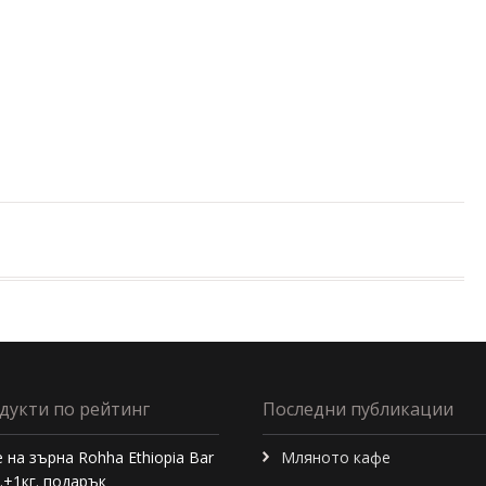
дукти по рейтинг
Последни публикации
 на зърна Rohha Ethiopia Bar
Мляното кафе
г.+1кг. подарък