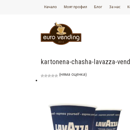
Начало
Моят профил
Блог
За нас
К
kartonena-chasha-lavazza-vend
(няма оценка)