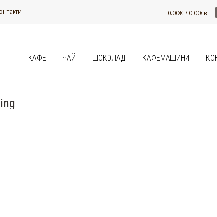
онтакти
0.00
€
/ 0.00лв.
КАФЕ
ЧАЙ
ШОКОЛАД
КАФЕМАШИНИ
КО
ing