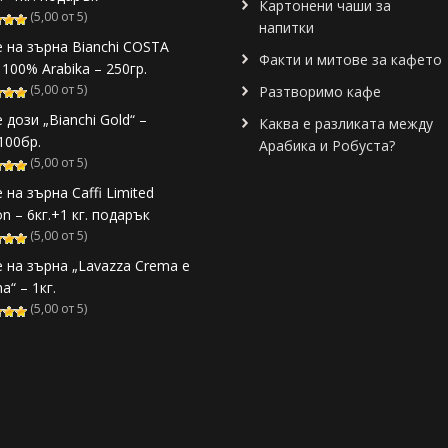
Картонени чаши за
(5,00 от 5)
напитки
 на зърна Bianchi COSTA
Факти и митове за кафето
 100% Arabika – 250гр.
(5,00 от 5)
Разтворимо кафе
 дози „Bianchi Gold“ –
Каква е разликата между
/100бр.
Арабика и Робуста?
(5,00 от 5)
 на зърна Caffi Limited
on – 6кг.+1 кг. подарък
(5,00 от 5)
 на зърна „Lavazza Crema e
a“ – 1кг.
(5,00 от 5)