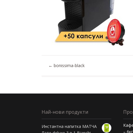
←
bonissima-black
Най-нови продукти
Про
Кафе
Инстантна напитка МАТЧА
– 6к
Лате deluxe 3 в 1 Bianchi -