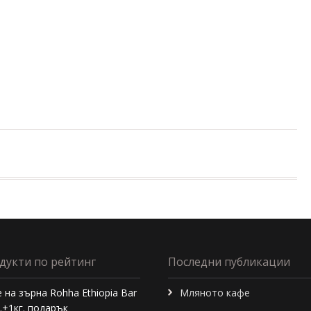
дукти по рейтинг
Последни публикации
 на зърна Rohha Ethiopia Bar
Мляното кафе
г.+1кг. подарък