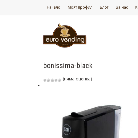
Начало
Моят профил
Блог
За нас
К
bonissima-black
(няма оценка)