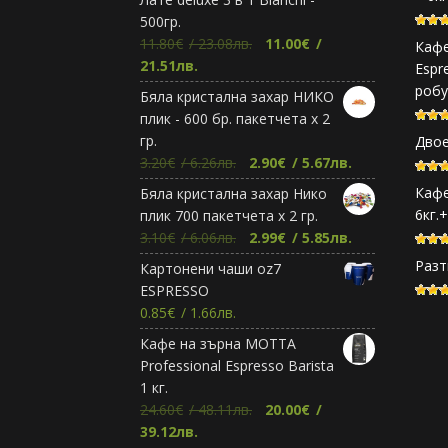
500гр.
Original
11.80
€
/ 23.08лв.
11.00
€
/
Кафе
Текущата
price
21.51лв.
Espr
цена
was:
робу
Бяла кристална захар НИКО
е:
11.80€.
плик - 600 бр. пакетчета х 2
11.00€.
гр.
Двое
Original
Текущата
3.20
€
/ 6.26лв.
2.90
€
/ 5.67лв.
price
цена
Кафе
Бяла кристална захар Нико
was:
е:
6кг.
плик 700 пакетчета х 2 гр.
3.20€.
2.90€.
Original
Текущата
3.10
€
/ 6.06лв.
2.99
€
/ 5.85лв.
price
цена
Разт
Картонени чаши oz7
was:
е:
ESPRESSO
3.10€.
2.99€.
0.85
€
/ 1.66лв.
Кафе на зърна МОТТА
Professional Espresso Barista
1 кг.
Original
24.60
€
/ 48.11лв.
20.00
€
/
Текущата
price
39.12лв.