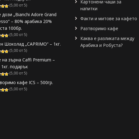
Картонени чаши за
(5,00 от 5)
напитки
 дози „Bianchi Adore Grand
Факти и митове за кафето
esso“ – 80% арабика 20%
ста 100бр.
Разтворимо кафе
(5,00 от 5)
Каква е разликата между
н Шоколад „CAPRIMO“ – 1кг.
Арабика и Робуста?
(5,00 от 5)
 на зърна Caffi Premium –
+ 1кг. подарък
(5,00 от 5)
воримо кафе ICS – 500гр.
(5,00 от 5)