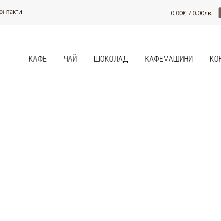
онтакти
0.00
€
/ 0.00лв.
КАФЕ
ЧАЙ
ШОКОЛАД
КАФЕМАШИНИ
КО