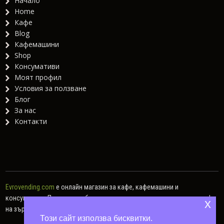
Начало
Home
Кафе
Blog
Кафемашини
Shop
Консумативи
Моят профил
Условия за ползване
Блог
За нас
Контакти
Evrovending.com
е онлайн магазин за кафе, кафемашини и
консумативи. Предлагаме богат асортимент от различни видове кафе
x
на зърна, кафе капсули, мляно кафе, както и хартиени дози.
Този сайт използва бисквитки.