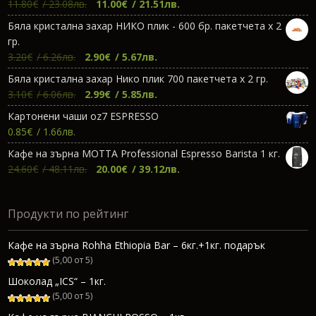
Original
Текущата
11.80
€
/ 23.08лв.
11.00
€
/ 21.51лв.
price
цена
Бяла кристална захар НИКО плик - 600 бр. пакетчета х 2
was:
е:
гр.
11.80€.
11.00€.
Original
Текущата
3.20
€
/ 6.26лв.
2.90
€
/ 5.67лв.
price
цена
Бяла кристална захар Нико плик 700 пакетчета х 2 гр.
was:
е:
Original
Текущата
3.10
€
/ 6.06лв.
2.99
€
/ 5.85лв.
3.20€.
2.90€.
price
цена
Картонени чаши oz7 ESPRESSO
was:
е:
0.85
€
/ 1.66лв.
3.10€.
2.99€.
Кафе на зърна МОТТА Professional Espresso Barista 1 кг.
Original
Текущата
24.60
€
/ 48.11лв.
20.00
€
/ 39.12лв.
price
цена
was:
е:
Продукти по рейтинг
24.60€.
20.00€.
Кафе на зърна Rohha Ethiopia Bar – 6кг.+1кг. подарък
(5,00 от 5)
Шоколад „ICS“ – 1кг.
(5,00 от 5)