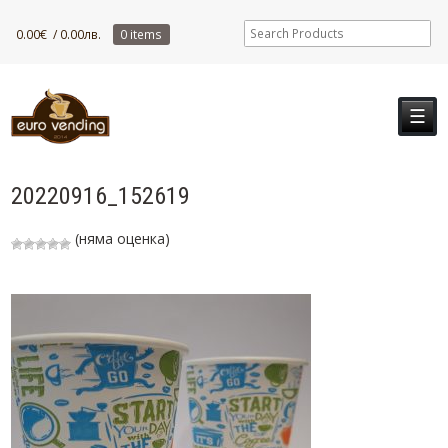
0.00
€
/ 0.00лв.
0 items
☰
20220916_152619
(няма оценка)