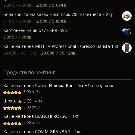
11.80€.
11.00€.
Original
Текущата
3.20
€
/ 6.26лв.
2.90
€
/ 5.67лв.
price
цена
Бяла кристална захар Нико плик 700 пакетчета х 2 гр.
was:
е:
Original
Текущата
3.10
€
/ 6.06лв.
2.99
€
/ 5.85лв.
3.20€.
2.90€.
price
цена
Картонени чаши oz7 ESPRESSO
was:
е:
0.85
€
/ 1.66лв.
3.10€.
2.99€.
Кафе на зърна МОТТА Professional Espresso Barista 1 кг.
Original
Текущата
24.60
€
/ 48.11лв.
20.00
€
/ 39.12лв.
price
цена
was:
е:
Продукти по рейтинг
24.60€.
20.00€.
Кафе на зърна Rohha Ethiopia Bar – 6кг.+1кг. подарък
(5,00 от 5)
Шоколад „ICS“ – 1кг.
(5,00 от 5)
Кафе на зърна BIANCHI ROSSO – 1кг.
(5,00 от 5)
Кафе на зърна COVIM GRANBAR – 1кг.