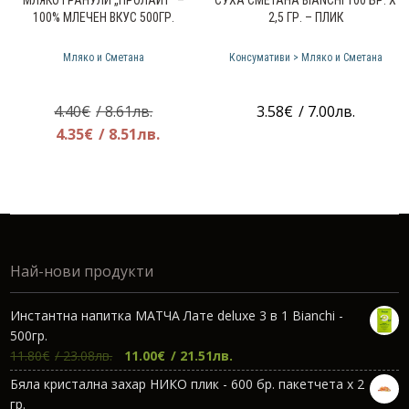
100% МЛЕЧЕН ВКУС 500ГР.
2,5 ГР. – ПЛИК
Мляко и Сметана
Консумативи > Мляко и Сметана
Original
4.40
€
/ 8.61лв.
3.58
€
/ 7.00лв.
price
Текущата
4.35
€
/ 8.51лв.
was:
цена
4.40€.
е:
4.35€.
Най-нови продукти
Инстантна напитка МАТЧА Лате deluxe 3 в 1 Bianchi -
500гр.
Original
Текущата
11.80
€
/ 23.08лв.
11.00
€
/ 21.51лв.
price
цена
Бяла кристална захар НИКО плик - 600 бр. пакетчета х 2
was:
е:
гр.