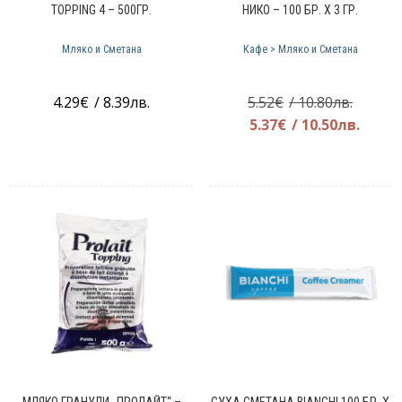
TOPPING 4 – 500ГР.
НИКО – 100 БР. Х 3 ГР.
Мляко и Сметана
Кафе > Мляко и Сметана
Origina
4.29
€
/ 8.39лв.
5.52
€
/ 10.80лв.
price
Теку
5.37
€
/ 10.50лв.
was:
цена
5.52€.
е:
5.37€.
МЛЯКО ГРАНУЛИ „ПРОЛАЙТ“ –
СУХА СМЕТАНА BIANCHI 100 БР. Х