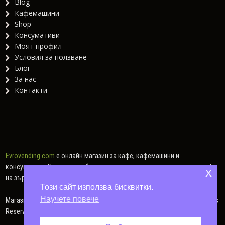
Blog
Кафемашини
Shop
Консумативи
Моят профил
Условия за ползване
Блог
За нас
Контакти
Evrovending.com
е онлайн магазин за кафе, кафемашини и
консумативи. Предлагаме богат асортимент от различни видове кафе
x
на зърна, кафе капсули, мляно кафе, както и хартиени дози.
Този сайт използва бисквитки.
Научете повече
Магазин за кафе и консумативи – Евровендинг © 2014 - 2026. All Rights
Reserved.