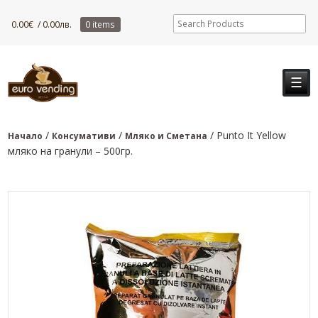
0.00
€
/ 0.00лв.
0 items
☰
/
/
/ Punto It Yellow
Начало
Консумативи
Мляко и Сметана
мляко на гранули – 500гр.