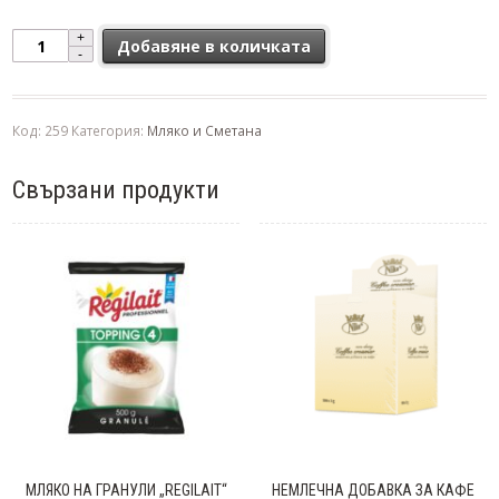
количество за Punto It Yellow мляко на гранули - 500гр.
Добавяне в количката
Код:
259
Категория:
Мляко и Сметана
Свързани продукти
МЛЯКО НА ГРАНУЛИ „REGILAIT“
НЕМЛЕЧНА ДОБАВКА ЗА КАФЕ