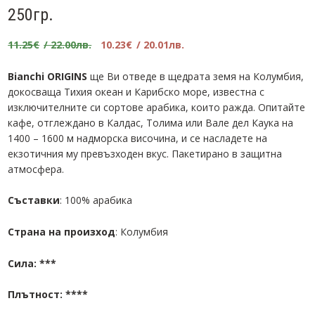
250гр.
Original
Текущата
11.25
€
/ 22.00лв.
10.23
€
/ 20.01лв.
price
цена
was:
е:
Bianchi ORIGINS
ще Ви отведе в щедрата земя на Колумбия,
11.25€.
10.23€.
докосваща Тихия океан и Карибско море, известна с
изключителните си сортове арабика, които ражда. Опитайте
кафе, отглеждано в Калдас, Толима или Вале дел Каука на
1400 – 1600 м надморска височина, и се насладете на
екзотичния му превъзходен вкус. Пакетирано в защитна
атмосфера.
Съставки
: 100% арабика
Страна на произход
: Колумбия
Сила: ***
Плътност: ****