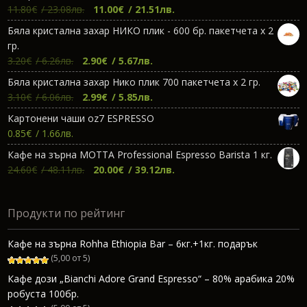
Original
Текущата
11.80
€
/ 23.08лв.
11.00
€
/ 21.51лв.
price
цена
Бяла кристална захар НИКО плик - 600 бр. пакетчета х 2
was:
е:
гр.
11.80€.
11.00€.
Original
Текущата
3.20
€
/ 6.26лв.
2.90
€
/ 5.67лв.
price
цена
Бяла кристална захар Нико плик 700 пакетчета х 2 гр.
was:
е:
Original
Текущата
3.10
€
/ 6.06лв.
2.99
€
/ 5.85лв.
3.20€.
2.90€.
price
цена
Картонени чаши oz7 ESPRESSO
was:
е:
0.85
€
/ 1.66лв.
3.10€.
2.99€.
Кафе на зърна МОТТА Professional Espresso Barista 1 кг.
Original
Текущата
24.60
€
/ 48.11лв.
20.00
€
/ 39.12лв.
price
цена
was:
е:
Продукти по рейтинг
24.60€.
20.00€.
Кафе на зърна Rohha Ethiopia Bar – 6кг.+1кг. подарък
(5,00 от 5)
Кафе дози „Bianchi Adore Grand Espresso“ – 80% арабика 20%
робуста 100бр.