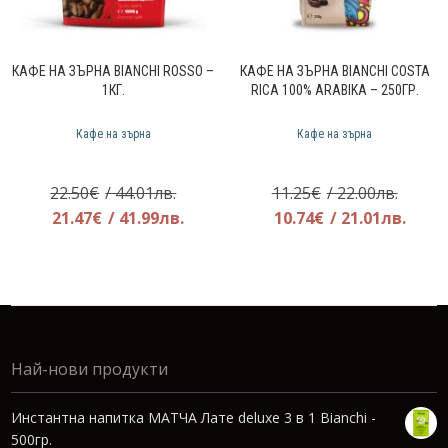
КАФЕ НА ЗЪРНА BIANCHI ROSSO –
КАФЕ НА ЗЪРНА BIANCHI COSTA
1КГ.
RICA 100% ARABIKA – 250ГР.
Кафе на зърна
Кафе на зърна
Original
Origin
22.50
€
/ 44.01лв.
11.25
€
/ 22.00лв.
price
Текущата
price
Теку
21.47
€
/ 41.99лв.
10.74
€
/ 21.01лв.
was:
цена
was:
цена
22.50€.
е:
11.25€
е:
21.47€.
10.74
Най-нови продукти
Инстантна напитка МАТЧА Лате deluxe 3 в 1 Bianchi -
500гр.