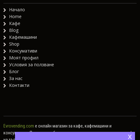
Начало
Home
Кафе
Blog
Кафемашини
Shop
Консумативи
Моят профил
Условия за ползване
Блог
За нас
Контакти
Evrovending.com
е онлайн магазин за кафе, кафемашини и
консумативи. Предлагаме богат асортимент от различни видове кафе
x
на зърна, кафе капсули, мляно кафе, както и хартиени дози.