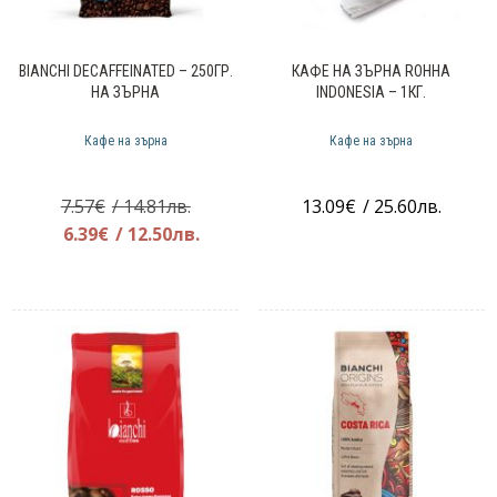
BIANCHI DECAFFEINATED – 250ГР.
КАФЕ НА ЗЪРНА ROHHA
НА ЗЪРНА
INDONESIA – 1КГ.
Кафе на зърна
Кафе на зърна
Original
7.57
€
/ 14.81лв.
13.09
€
/ 25.60лв.
price
Текущата
6.39
€
/ 12.50лв.
was:
цена
7.57€.
е:
6.39€.