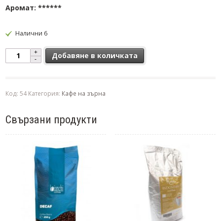
Аромат: ******
Налични 6
количество за Кафе на зърна BIANCHI ORIGINS COLOMBIA SUPR
Добавяне в количката
Код:
54
Категория:
Кафе на зърна
Свързани продукти