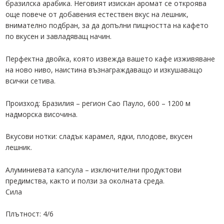
бразилска арабика. Неговият изискан аромат се откроява
още повече от добавения естествен вкус на лешник,
внимателно подбран, за да допълни пищността на кафето
по вкусен и завладяващ начин.
Перфектна двойка, която извежда вашето кафе изживяване
на ново ниво, наистина възнаграждаващо и изкушаващо
всички сетива.
Произход: Бразилия – регион Сао Пауло, 600 – 1200 м
надморска височина.
Вкусови нотки: сладък карамел, ядки, плодове, вкусен
лешник.
Алуминиевата капсула – изключителни продуктови
предимства, както и ползи за околната среда.
Сила
Плътност: 4/6