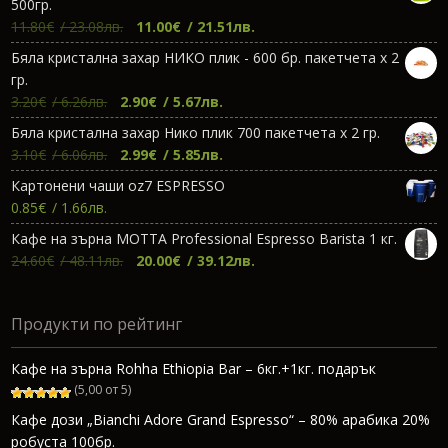
500гр.
Original
Текущата
11.80
€
/ 23.08лв.
11.00
€
/ 21.51лв.
price
цена
Бяла кристална захар НИКО плик - 600 бр. пакетчета х 2
was:
е:
гр.
11.80€.
11.00€.
Original
Текущата
3.20
€
/ 6.26лв.
2.90
€
/ 5.67лв.
price
цена
Бяла кристална захар Нико плик 700 пакетчета х 2 гр.
was:
е:
Original
Текущата
3.10
€
/ 6.06лв.
2.99
€
/ 5.85лв.
3.20€.
2.90€.
price
цена
Картонени чаши oz7 ESPRESSO
was:
е:
0.85
€
/ 1.66лв.
3.10€.
2.99€.
Кафе на зърна МОТТА Professional Espresso Barista 1 кг.
Original
Текущата
24.60
€
/ 48.11лв.
20.00
€
/ 39.12лв.
price
цена
was:
е:
Продукти по рейтинг
24.60€.
20.00€.
Кафе на зърна Rohha Ethiopia Bar – 6кг.+1кг. подарък
(5,00 от 5)
Кафе дози „Bianchi Adore Grand Espresso“ – 80% арабика 20%
робуста 100бр.