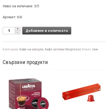
Ниво на изпичане: 3/5
Аромат: 6/6
количество за Bianchi Caffè Arte Hazelnut Aroma Espresso кафе 
Добавяне в количката
Категории:
Кафе на капсули
,
Кафе система Nespresso
Етикет:
new
Свързани продукти