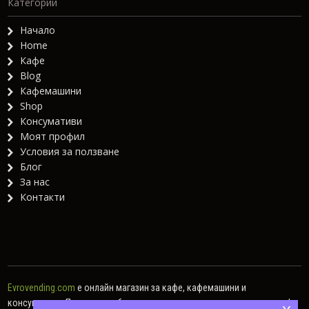
Категории
Начало
Home
Кафе
Blog
Кафемашини
Shop
Консумативи
Моят профил
Условия за ползване
Блог
За нас
Контакти
Evrovending.com
е онлайн магазин за кафе, кафемашини и
консумативи. Предлагаме богат асортимент от различни видове кафе