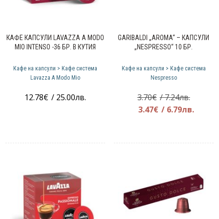
КАФЕ КАПСУЛИ LAVAZZA A MODO
GARIBALDI „AROMA“ – КАПСУЛИ
MIO INTENSO -36 БР. В КУТИЯ
„NESPRESSO“ 10 БР.
Кафе на капсули > Кафе система
Кафе на капсули > Кафе система
Lavazza A Modo Mio
Nespresso
Original
12.78
€
/ 25.00лв.
3.70
€
/ 7.24лв.
price
Текущ
3.47
€
/ 6.79лв.
was:
цена
3.70€.
е:
3.47€.