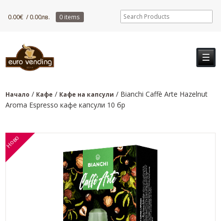
0.00
€
/ 0.00лв.
0 items
☰
/
/
/ Bianchi Caffè Arte Hazelnut
Начало
Кафе
Кафе на капсули
Aroma Espresso кафе капсули 10 бр
Ново