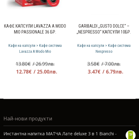
КАФЕ КАПСУЛИ LAVAZZA A MODO
GARIBALDI „GUSTO DOLCE“ –
MIO PASSIONALE 36 БР.
„NESPRESSO“ КАПСУЛИ 10БР.
Кафе на капсули > Кафе система
Кафе на капсули > Кафе система
Lavazza A Modo Mio
Nespresso
Original
Original
13.80
€
/ 26.99лв.
3.58
€
/ 7.00лв.
price
Текущата
price
Текущ
12.78
€
/ 25.00лв.
3.47
€
/ 6.79лв.
was:
цена
was:
цена
13.80€.
е:
3.58€.
е:
12.78€.
3.47€.
Най-нови продукти
Инстантна напитка МАТЧА Лате deluxe 3 в 1 Bianchi -