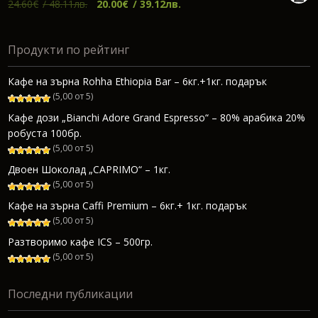
Original
Текущата
24.60
€
/ 48.11лв.
20.00
€
/ 39.12лв.
price
цена
was:
е:
Продукти по рейтинг
24.60€.
20.00€.
Кафе на зърна Rohha Ethiopia Bar – 6кг.+1кг. подарък
(5,00 от 5)
Кафе дози „Bianchi Adore Grand Espresso“ – 80% арабика 20%
робуста 100бр.
(5,00 от 5)
Двоен Шоколад „CAPRIMO“ – 1кг.
(5,00 от 5)
Кафе на зърна Caffi Premium – 6кг.+ 1кг. подарък
(5,00 от 5)
Разтворимо кафе ICS – 500гр.
(5,00 от 5)
Последни публикации