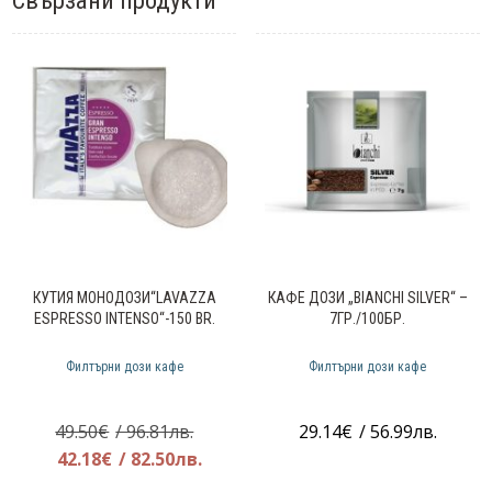
Свързани продукти
КУТИЯ МОНОДОЗИ“LAVAZZA
КАФЕ ДОЗИ „BIANCHI SILVER“ –
ESPRESSO INTENSO“-150 BR.
7ГР./100БР.
Филтърни дози кафе
Филтърни дози кафе
Original
49.50
€
/ 96.81лв.
29.14
€
/ 56.99лв.
price
Текущата
42.18
€
/ 82.50лв.
was:
цена