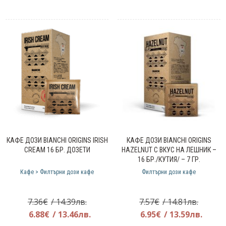
49.50€.
е:
42.18€.
КАФЕ ДОЗИ BIANCHI ORIGINS IRISH
КАФЕ ДОЗИ BIANCHI ORIGINS
CREAM 16 БР. ДОЗЕТИ
HAZELNUT С ВКУС НА ЛЕШНИК –
16 БР./КУТИЯ/ – 7 ГР.
Кафе > Филтърни дози кафе
Филтърни дози кафе
Original
Origina
7.36
€
/ 14.39лв.
7.57
€
/ 14.81лв.
price
Текущата
price
Теку
6.88
€
/ 13.46лв.
6.95
€
/ 13.59лв.