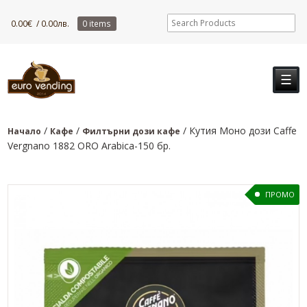
0.00
€
/ 0.00лв.
0 items
☰
/
/
/ Кутия Моно дози Caffe
Начало
Кафе
Филтърни дози кафе
Vergnano 1882 ORO Arabica-150 бр.
ПРОМО