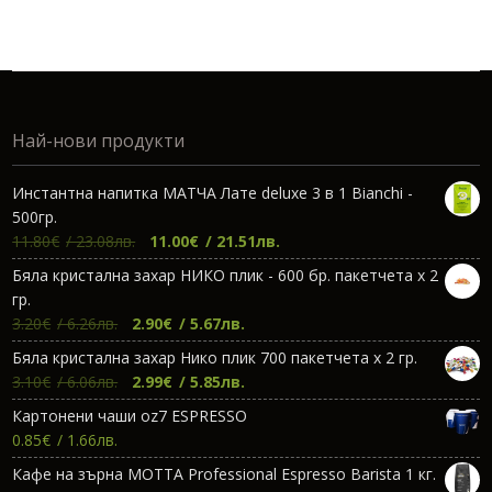
was:
цена
was:
цена
7.36€.
е:
7.57€.
е:
6.88€.
6.95€.
Най-нови продукти
Инстантна напитка МАТЧА Лате deluxe 3 в 1 Bianchi -
500гр.
Original
Текущата
11.80
€
/ 23.08лв.
11.00
€
/ 21.51лв.
price
цена
Бяла кристална захар НИКО плик - 600 бр. пакетчета х 2
was:
е:
гр.
11.80€.
11.00€.
Original
Текущата
3.20
€
/ 6.26лв.
2.90
€
/ 5.67лв.
price
цена
Бяла кристална захар Нико плик 700 пакетчета х 2 гр.
was:
е:
Original
Текущата
3.10
€
/ 6.06лв.
2.99
€
/ 5.85лв.
3.20€.
2.90€.
price
цена
Картонени чаши oz7 ESPRESSO
was:
е:
0.85
€
/ 1.66лв.
3.10€.
2.99€.
Кафе на зърна МОТТА Professional Espresso Barista 1 кг.