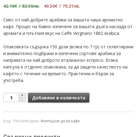
Original
Текущата
42.18
€
/ 82.50лв.
40.50
€
/ 79.21лв.
price
цена
was:
е:
Смес от най-добрите арабики за вашата чаша ароматно
42.18€.
40.50€.
кафе. Процес на бавно изпичене за вашата дълга наслада от
аромата и плътния вкус на Caffe Vergnano 1882 Arabica.
Опаковката съдържа 150 дози (всяка по 7 гр) от селектирани
и внимателно подбрани и изпечени сортове арабика за
направата на най-доброто италианско еспресо. Всяка
капсула е отделно опакована, за да защити качеството на
кафето с течение на времето. Практични и бързи за
употреба.
количество за Кутия Моно дози Caffe Vergnano 1882 ORO Arabic
Добавяне в количката
Код:
194
Категория:
Филтърни дози кафе