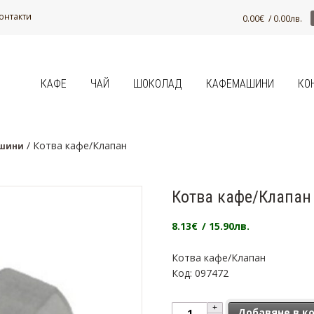
онтакти
0.00
€
/ 0.00лв.
КАФЕ
ЧАЙ
ШОКОЛАД
КАФЕМАШИНИ
КО
/ Котва кафе/Клапан
ашини
Котва кафе/Клапан
8.13
€
/ 15.90лв.
Котва кафе/Клапан
Код: 097472
количество за Котва кафе/К
Добавяне в к