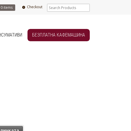
Checkout
0 items
НСУМАТИВИ
БЕЗПЛАТНА КАФЕМАШИНА
лапан
оличката