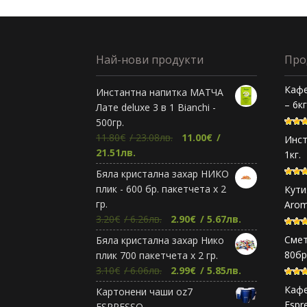
Най-нови продукти
Про
Кафе
Инстантна напитка МАТЧА
– 6к
Лате deluxe 3 в 1 Bianchi -
500гр.
Original
11.80
€
/ 23.08лв.
11.00
€
/
Инст
Текущата
price
21.51лв.
1кг.
цена
was:
Бяла кристална захар НИКО
е:
11.80€.
плик - 600 бр. пакетчета х 2
Кути
11.00€.
гр.
Arom
Original
Текущата
3.20
€
/ 6.26лв.
2.90
€
/ 5.67лв.
price
цена
Смет
Бяла кристална захар Нико
was:
е:
80бр
плик 700 пакетчета х 2 гр.
3.20€.
2.90€.
Original
Текущата
3.10
€
/ 6.06лв.
2.99
€
/ 5.85лв.
price
цена
Кафе
Картонени чаши oz7
was:
е:
Espr
ESPRESSO