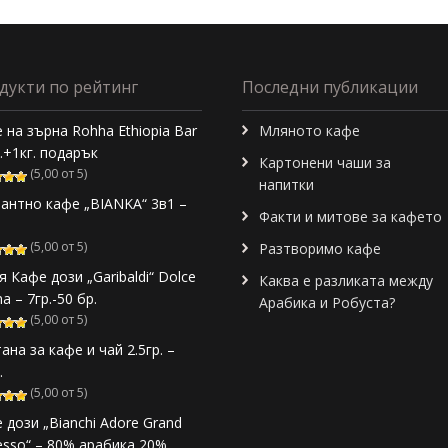
дукти по рейтинг
Последни публикации
 на зърна Rohha Ethiopia Bar
Мляното кафе
г.+1кг. подарък
Картонени чаши за
(5,00 от 5)
напитки
антно кафе „BIANKA“ 3в1 –
Факти и митове за кафето
(5,00 от 5)
Разтворимо кафе
я Кафе дози „Garibaldi“ Dolce
Каква е разликата между
a – 7гр.-50 бр.
Арабика и Робуста?
(5,00 от 5)
ана за кафе и чай 2.5гр. –
.
(5,00 от 5)
 дози „Bianchi Adore Grand
esso“ – 80% арабика 20%