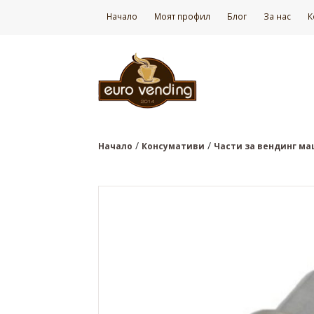
Начало
Моят профил
Блог
За нас
К
/
/
Начало
Консумативи
Части за вендинг м