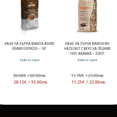
КАФЕ НА ЗЪРНА BIANCHI ADORE
КАФЕ НА ЗЪРНА BIANCHI BIO
GRAND ESPRESO – 1КГ.
HAZELNUT С ВКУС НА ЛЕШНИК
100% ARABIKA – 250ГР.
Кафе на зърна
Кафе на зърна
Original
Origin
30.68
€
/ 60.00лв.
11.76
€
/ 23.00лв.
price
Текущата
price
Теку
28.12
€
/ 55.00лв.
11.25
€
/ 22.00лв.
was:
цена
was:
цена
30.68€.
е:
11.76€
е:
28.12€.
11.25