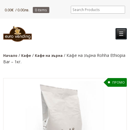
0.00
€
/ 0.00лв.
0 items
☰
/
/
/ Кафе на зърна Rohha Ethiopia
Начало
Кафе
Кафе на зърна
Bar – 1кг.
ПРОМО