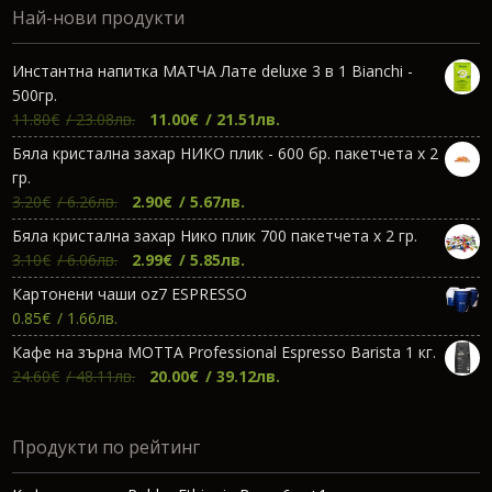
Най-нови продукти
Инстантна напитка МАТЧА Лате deluxe 3 в 1 Bianchi -
500гр.
Original
Текущата
11.80
€
/ 23.08лв.
11.00
€
/ 21.51лв.
price
цена
Бяла кристална захар НИКО плик - 600 бр. пакетчета х 2
was:
е:
гр.
11.80€.
11.00€.
Original
Текущата
3.20
€
/ 6.26лв.
2.90
€
/ 5.67лв.
price
цена
Бяла кристална захар Нико плик 700 пакетчета х 2 гр.
was:
е:
Original
Текущата
3.10
€
/ 6.06лв.
2.99
€
/ 5.85лв.
3.20€.
2.90€.
price
цена
Картонени чаши oz7 ESPRESSO
was:
е:
0.85
€
/ 1.66лв.
3.10€.
2.99€.
Кафе на зърна МОТТА Professional Espresso Barista 1 кг.
Original
Текущата
24.60
€
/ 48.11лв.
20.00
€
/ 39.12лв.
price
цена
was:
е:
Продукти по рейтинг
24.60€.
20.00€.