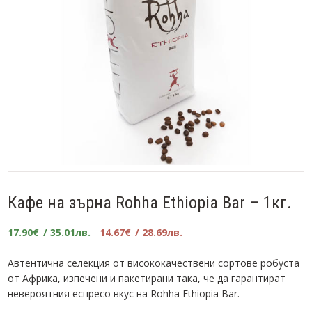
Кафе на зърна Rohha Ethiopia Bar – 1кг.
Original
Текущата
17.90
€
/ 35.01лв.
14.67
€
/ 28.69лв.
price
цена
was:
е:
Автентична селекция от висококачествени сортове робуста
17.90€.
14.67€.
от Африка, изпечени и пакетирани така, че да гарантират
невероятния еспресо вкус на Rohha Ethiopia Bar.