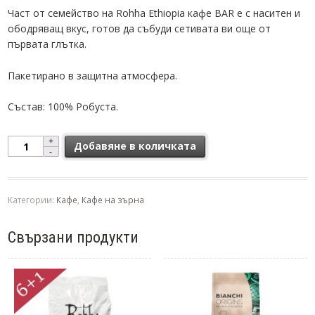
Част от семейство на Rohha Ethiopia кафе BAR
е с наситен и
oбодряващ вкус, готов да събуди сетивата ви още от
първата глътка.
Пакетирано в защитна атмосфера.
Състав: 100% Робуста.
количество за Кафе на зърна Rohha Ethiopia Bar - 1кг.
Добавяне в количката
Категории:
Кафе
,
Кафе на зърна
Свързани продукти