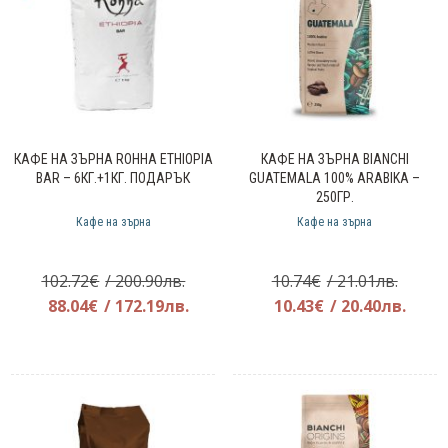
КАФЕ НА ЗЪРНА ROHHA ETHIOPIA
КАФЕ НА ЗЪРНА BIANCHI
BAR – 6КГ.+1КГ. ПОДАРЪК
GUATEMALA 100% ARABIKA –
250ГР.
Кафе на зърна
Кафе на зърна
Original
Origin
102.72
€
/ 200.90лв.
10.74
€
/ 21.01лв.
price
Текущата
price
Теку
88.04
€
/ 172.19лв.
10.43
€
/ 20.40лв.
was:
цена
was:
цена
102.72€.
е:
10.74€
е:
88.04€.
10.43