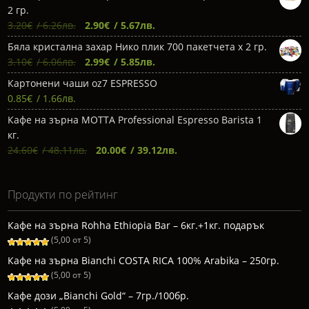
was:
е:
2 гр.
11.80€.
11.00€.
Original
Текущата
3.20
€
/ 6.26лв.
2.90
€
/ 5.67лв.
price
цена
Бяла кристална захар Нико плик 700 пакетчета х 2 гр.
was:
е:
Original
Текущата
3.10
€
/ 6.06лв.
2.99
€
/ 5.85лв.
3.20€.
2.90€.
price
цена
Картонени чаши oz7 ESPRESSO
was:
е:
0.85
€
/ 1.66лв.
3.10€.
2.99€.
Кафе на зърна МОТТА Professional Espresso Barista 1
кг.
Original
Текущата
24.60
€
/ 48.11лв.
20.00
€
/ 39.12лв.
price
цена
was:
е:
Продукти по рейтинг
24.60€.
20.00€.
Кафе на зърна Rohha Ethiopia Bar – 6кг.+1кг. подарък
(5,00 от 5)
Кафе на зърна Bianchi COSTA RICA 100% Arabika – 250гр.
(5,00 от 5)
Кафе дози „Bianchi Gold“ – 7гр./100бр.