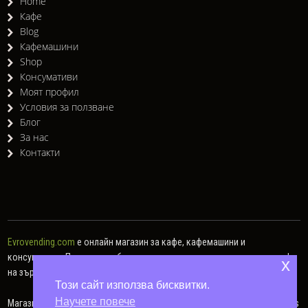
Home
Кафе
Blog
Кафемашини
Shop
Консумативи
Моят профил
Условия за ползване
Блог
За нас
Контакти
Evrovending.com
е онлайн магазин за кафе, кафемашини и
консумативи. Предлагаме богат асортимент от различни видове кафе
x
на зърна, кафе капсули, мляно кафе, както и хартиени дози.
Този сайт използва бисквитки.
Научете повече
Магазин за кафе и консумативи – Евровендинг © 2014 - 2026. All Rights