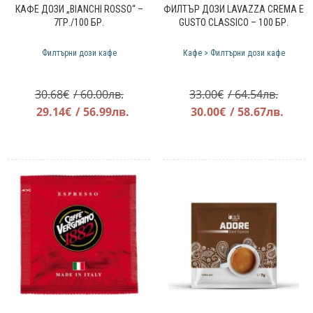
КАФЕ ДОЗИ „BIANCHI ROSSO“ –
ФИЛТЪР ДОЗИ LAVAZZA CREMA E
7ГР./100 БР.
GUSTO CLASSICO – 100 БР.
Филтърни дози кафе
Кафе > Филтърни дози кафе
Original
Origin
30.68
€
/ 60.00лв.
33.00
€
/ 64.54лв.
price
Текущата
price
Теку
29.14
€
/ 56.99лв.
30.00
€
/ 58.67лв.
was:
цена
was:
цена
30.68€.
е:
33.00€
е:
29.14€.
30.00