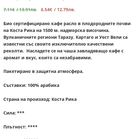
Original
Текущата
7.11
€
/ 13.91лв.
6.54
€
/ 12.79лв.
price
цена
was:
е:
Био сертифицирано кафе расло в плодородните почви
7.11€.
6.54€.
на Коста Рика на 1500 м. надморска височина.
Вулканичните региони Таразу, Картаго и Уест Вели са
известни със своите изключително качествени
реколти. Насладете се на чаша завладяващо кафе с
аромат и вкус, които са незабравими.
Пакетирано в защитна атмосфера.
Съставки: 100% арабика
Страна на произход: Коста Рика
Сила: ***
Плътност: ****