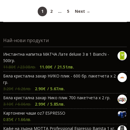
24.03€.
15.00
1
2
…
5
Next →
Най-нови продукти
Инстантна напитка МАТЧА Лате deluxe 3 в 1 Bianchi -
500гр.
Original
Текущата
11.80
€
/ 23.08лв.
11.00
€
/ 21.51лв.
price
цена
Бяла кристална захар НИКО плик - 600 бр. пакетчета х 2
was:
е:
гр.
11.80€.
11.00€.
Original
Текущата
3.20
€
/ 6.26лв.
2.90
€
/ 5.67лв.
price
цена
Бяла кристална захар Нико плик 700 пакетчета х 2 гр.
was:
е:
Original
Текущата
3.10
€
/ 6.06лв.
2.99
€
/ 5.85лв.
3.20€.
2.90€.
price
цена
Картонени чаши oz7 ESPRESSO
was:
е:
0.85
€
/ 1.66лв.
3.10€.
2.99€.
Кафе на зърна МОТТА Professional Espresso Barista 1 кг.