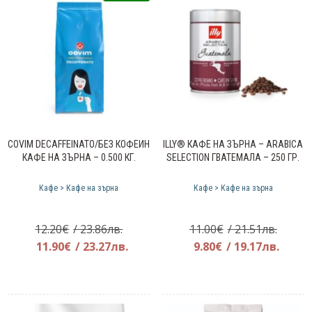
COVIM DECAFFEINATO/БЕЗ КОФЕИН
ILLY® КАФЕ НА ЗЪРНА – ARABICA
КАФЕ НА ЗЪРНА – 0.500 КГ.
SELECTION ГВАТЕМАЛА – 250 ГР.
Кафе > Кафе на зърна
Кафе > Кафе на зърна
Original
Origin
12.20
€
/ 23.86лв.
11.00
€
/ 21.51лв.
price
Текущата
price
Теку
11.90
€
/ 23.27лв.
9.80
€
/ 19.17лв.
was:
цена
was:
цена
12.20€.
е:
11.00€
е:
11.90€.
9.80€.