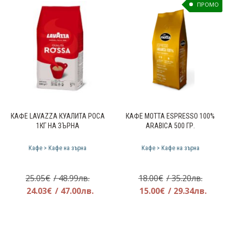
ПРОМО
КАФЕ LAVAZZA КУАЛИТА РОСА
КАФЕ МОТТА ESPRESSO 100%
1КГ НА ЗЪРНА
ARABICA 500 ГР.
Кафе > Кафе на зърна
Кафе > Кафе на зърна
Original
Origin
25.05
€
/ 48.99лв.
18.00
€
/ 35.20лв.
price
Текущата
price
Теку
24.03
€
/ 47.00лв.
15.00
€
/ 29.34лв.
was:
цена
was:
цена
25.05€.
е:
18.00€
е: