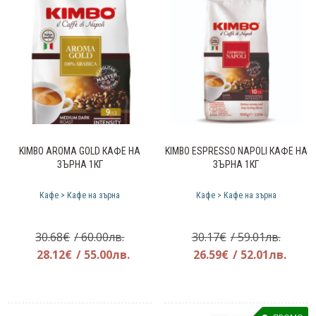
KIMBO AROMA GOLD КАФЕ НА
KIMBO ESPRESSO NAPOLI КАФЕ НА
ЗЪРНА 1КГ
ЗЪРНА 1КГ
Кафе > Кафе на зърна
Кафе > Кафе на зърна
Original
Origin
30.68
€
/ 60.00лв.
30.17
€
/ 59.01лв.
price
Текущата
price
Теку
28.12
€
/ 55.00лв.
26.59
€
/ 52.01лв.
was:
цена
was:
цена
30.68€.
е:
30.17€
е:
28.12€.
26.59