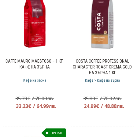
CAFFE MAURO MAESTOSO – 1 КГ.
COSTA COFFEE PROFESSIONAL
КАФЕ НА ЗЪРНА
CHARACTER ROAST CREMA GOLD
НА ЗЪРНА 1 КГ
Кафе на зърна
Кафе > Кафе на зърна
Original
Origin
35.79
€
/ 70.00лв.
35.80
€
/ 70.02лв.
price
Текущата
price
Теку
33.23
€
/ 64.99лв.
24.99
€
/ 48.88лв.
was:
цена
was:
цена
35.79€.
е:
35.80€
е:
33.23€.
24.99
ПРОМО