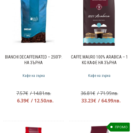
BIANCHI DECAFFEINATED – 250ГР.
CAFFE MAURO 100% ARABICA – 1
НА ЗЪРНА
KG КАФЕ НА ЗЪРНА
Кафе на зърна
Кафе на зърна
Original
Origin
7.57
€
/ 14.81лв.
36.81
€
/ 71.99лв.
price
Текущата
price
Теку
6.39
€
/ 12.50лв.
33.23
€
/ 64.99лв.
was:
цена
was:
цена
7.57€.
е:
36.81€
е:
6.39€.
33.23
ПРОМО