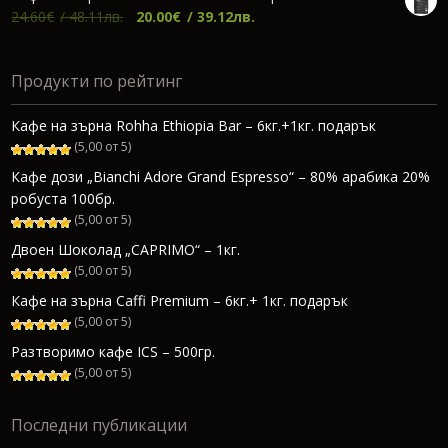
Original
Текущата
24.60
€
/ 48.11лв.
20.00
€
/ 39.12лв.
price
цена
was:
е:
Продукти по рейтинг
24.60€.
20.00€.
Кафе на зърна Rohha Ethiopia Bar – 6кг.+1кг. подарък
(5,00 от 5)
Кафе дози „Bianchi Adore Grand Espresso“ – 80% арабика 20%
робуста 100бр.
(5,00 от 5)
Двоен Шоколад „CAPRIMO“ – 1кг.
(5,00 от 5)
Кафе на зърна Caffi Premium – 6кг.+ 1кг. подарък
(5,00 от 5)
Разтворимо кафе ICS – 500гр.
(5,00 от 5)
Последни публикации