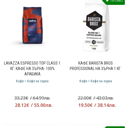
ПРОМО
LAVAZZA ESPRESSO TOP CLASS 1
КАФЕ BARISTA BROS
КГ. КАФЕ НА ЗЪРНА- 100%
PROFESSIONAL НА ЗЪРНА 1 КГ.
АРАБИКА
Кафе > Кафе на зърна
Кафе > Кафе на зърна
Original
Origin
33.23
€
/ 64.99лв.
22.00
€
/ 43.03лв.
price
Текущата
price
Теку
28.12
€
/ 55.00лв.
19.50
€
/ 38.14лв.
was:
цена
was:
цена
33.23€.
е:
22.00€
е:
28.12€.
19.50