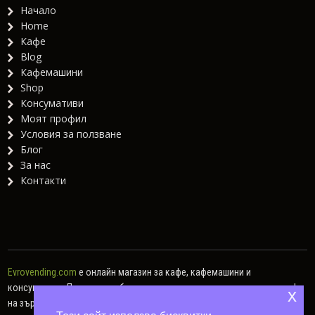
Начало
Home
Кафе
Blog
Кафемашини
Shop
Консумативи
Моят профил
Условия за ползване
Блог
За нас
Контакти
Evrovending.com
е онлайн магазин за кафе, кафемашини и
консумативи. Предлагаме богат асортимент от различни видове кафе
x
на зърна, кафе капсули, мляно кафе, както и хартиени дози.