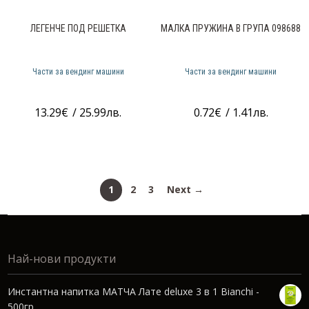
ЛЕГЕНЧЕ ПОД РЕШЕТКА
МАЛКА ПРУЖИНА В ГРУПА 098688
Части за вендинг машини
Части за вендинг машини
13.29
€
/ 25.99лв.
0.72
€
/ 1.41лв.
1
2
3
Next →
Най-нови продукти
Инстантна напитка МАТЧА Лате deluxe 3 в 1 Bianchi -
500гр.