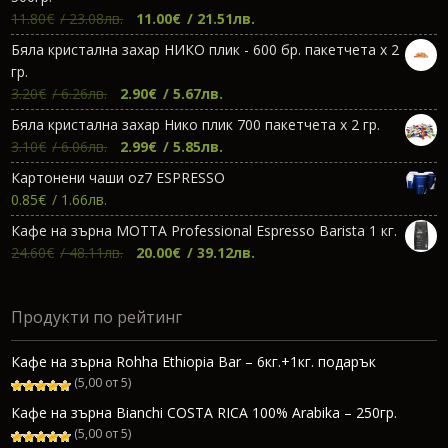
Original
Текущата
11.80
€
/ 23.08лв.
11.00
€
/ 21.51лв.
price
цена
Бяла кристална захар НИКО плик - 600 бр. пакетчета х 2
was:
е:
гр.
11.80€.
11.00€.
Original
Текущата
3.20
€
/ 6.26лв.
2.90
€
/ 5.67лв.
price
цена
Бяла кристална захар Нико плик 700 пакетчета х 2 гр.
was:
е:
Original
Текущата
3.10
€
/ 6.06лв.
2.99
€
/ 5.85лв.
3.20€.
2.90€.
price
цена
Картонени чаши oz7 ESPRESSO
was:
е:
0.85
€
/ 1.66лв.
3.10€.
2.99€.
Кафе на зърна МОТТА Professional Espresso Barista 1 кг.
Original
Текущата
24.60
€
/ 48.11лв.
20.00
€
/ 39.12лв.
price
цена
was:
е:
Продукти по рейтинг
24.60€.
20.00€.
Кафе на зърна Rohha Ethiopia Bar – 6кг.+1кг. подарък
(5,00 от 5)
Кафе на зърна Bianchi COSTA RICA 100% Arabika – 250гр.
(5,00 от 5)