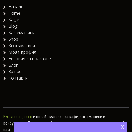
Начало
Home
Кафе
Blog
Кафемашини
Shop
Консумативи
Моят профил
Условия за ползване
Блог
За нас
Контакти
Evrovending.com
е онлайн магазин за кафе, кафемашини и
консумативи. Предлагаме богат асортимент от различни видове кафе
x
на зърна, кафе капсули, мляно кафе, както и хартиени дози.