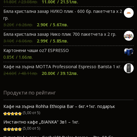
Original
Текущата
11.80
€
/ 23.08лв.
11.00
€
/ 21.51лв.
price
цена
Бяла кристална захар НИКО плик - 600 бр. пакетчета х 2
was:
е:
гр.
11.80€.
11.00€.
Original
Текущата
3.20
€
/ 6.26лв.
2.90
€
/ 5.67лв.
price
цена
Бяла кристална захар Нико плик 700 пакетчета х 2 гр.
was:
е:
Original
Текущата
3.10
€
/ 6.06лв.
2.99
€
/ 5.85лв.
3.20€.
2.90€.
price
цена
Картонени чаши oz7 ESPRESSO
was:
е:
0.85
€
/ 1.66лв.
3.10€.
2.99€.
Кафе на зърна МОТТА Professional Espresso Barista 1 кг.
Original
Текущата
24.60
€
/ 48.11лв.
20.00
€
/ 39.12лв.
price
цена
was:
е:
Продукти по рейтинг
24.60€.
20.00€.
Кафе на зърна Rohha Ethiopia Bar – 6кг.+1кг. подарък
(5,00 от 5)
Инстантно кафе „BIANKA“ 3в1 – 1кг.
(5,00 от 5)