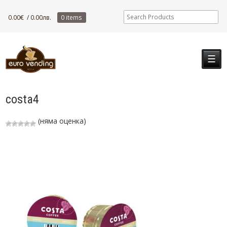
0.00
€
/ 0.00лв.
0 items
☰
costa4
(няма оценка)