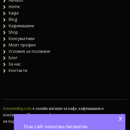
Начало
Home
Кафе
Blog
Кафемашини
Shop
Консумативи
Моят профил
Условия за ползване
Блог
За нас
Контакти
Evrovending.com
е онлайн магазин за кафе, кафемашини и
консумативи. Предлагаме богат асортимент от различни видове кафе
x
на зърна, кафе капсули, мляно кафе, както и хартиени дози.
Този сайт използва бисквитки.