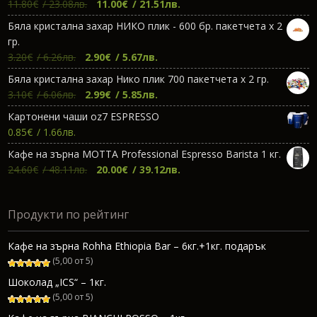
Original
Текущата
11.80
€
/ 23.08лв.
11.00
€
/ 21.51лв.
price
цена
Бяла кристална захар НИКО плик - 600 бр. пакетчета х 2
was:
е:
гр.
11.80€.
11.00€.
Original
Текущата
3.20
€
/ 6.26лв.
2.90
€
/ 5.67лв.
price
цена
Бяла кристална захар Нико плик 700 пакетчета х 2 гр.
was:
е:
Original
Текущата
3.10
€
/ 6.06лв.
2.99
€
/ 5.85лв.
3.20€.
2.90€.
price
цена
Картонени чаши oz7 ESPRESSO
was:
е:
0.85
€
/ 1.66лв.
3.10€.
2.99€.
Кафе на зърна МОТТА Professional Espresso Barista 1 кг.
Original
Текущата
24.60
€
/ 48.11лв.
20.00
€
/ 39.12лв.
price
цена
was:
е:
Продукти по рейтинг
24.60€.
20.00€.
Кафе на зърна Rohha Ethiopia Bar – 6кг.+1кг. подарък
(5,00 от 5)
Шоколад „ICS“ – 1кг.
(5,00 от 5)