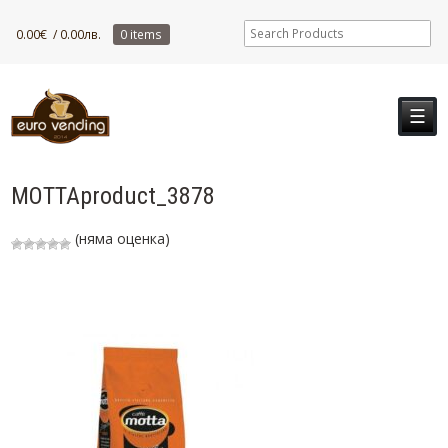
0.00
€
/ 0.00лв.
0 items
☰
МОТТАproduct_3878
(няма оценка)