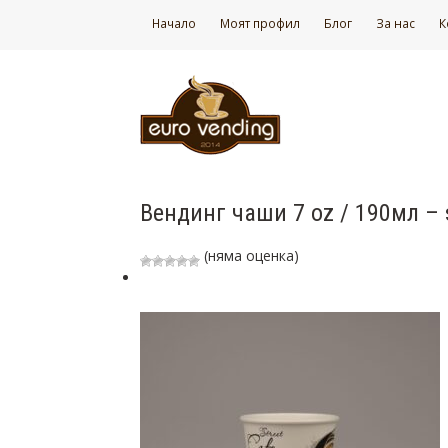
Начало
Моят профил
Блог
За нас
К
Вендинг чаши 7 oz / 190мл – 
(няма оценка)