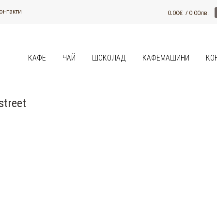
онтакти
0.00
€
/ 0.00лв.
КАФЕ
ЧАЙ
ШОКОЛАД
КАФЕМАШИНИ
КО
street