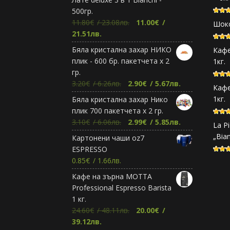
500гр.
Original
11.80
€
/ 23.08лв.
11.00
€
/
Шоко
Текущата
price
21.51лв.
цена
was:
Бяла кристална захар НИКО
Кафе
е:
11.80€.
плик - 600 бр. пакетчета х 2
1кг.
11.00€.
гр.
Original
Текущата
3.20
€
/ 6.26лв.
2.90
€
/ 5.67лв.
Кафе
price
цена
1кг.
Бяла кристална захар Нико
was:
е:
плик 700 пакетчета х 2 гр.
3.20€.
2.90€.
Original
Текущата
3.10
€
/ 6.06лв.
2.99
€
/ 5.85лв.
La Pi
price
цена
„Bia
Картонени чаши oz7
was:
е:
ESPRESSO
3.10€.
2.99€.
0.85
€
/ 1.66лв.
Кафе на зърна МОТТА
Professional Espresso Barista
1 кг.
Original
24.60
€
/ 48.11лв.
20.00
€
/
Текущата
price
39.12лв.