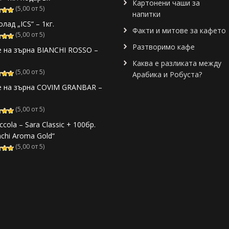
Картонени чаши за
(5,00 от 5)
напитки
лад „ICS“ – 1кг.
Факти и митове за кафето
(5,00 от 5)
Разтворимо кафе
 на зърна BIANCHI ROSSO –
Каква е разликата между
(5,00 от 5)
Арабика и Робуста?
 на зърна COVIM GRANBAR –
(5,00 от 5)
ccola – Sara Classic + 100бр.
nchi Aroma Gold“
(5,00 от 5)