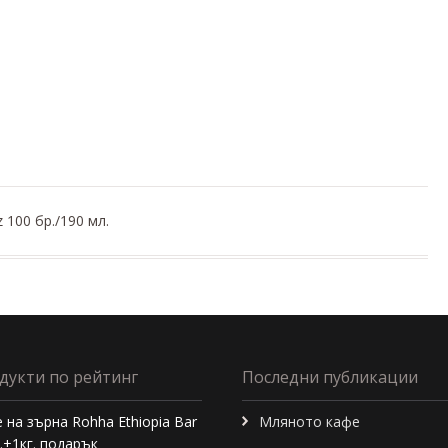
100 бр./190 мл.
дукти по рейтинг
Последни публикации
 на зърна Rohha Ethiopia Bar
Мляното кафе
г.+1кг. подарък