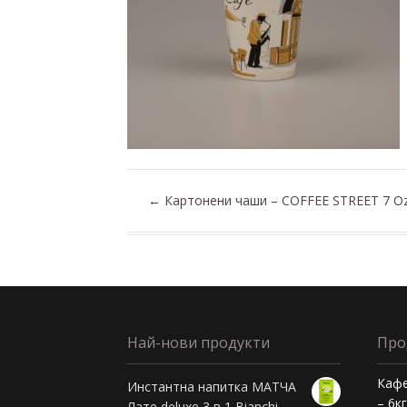
←
Картонени чаши – COFFEE STREET 7 Oz 
Най-нови продукти
Про
Кафе
Инстантна напитка МАТЧА
– 6к
Лате deluxe 3 в 1 Bianchi -