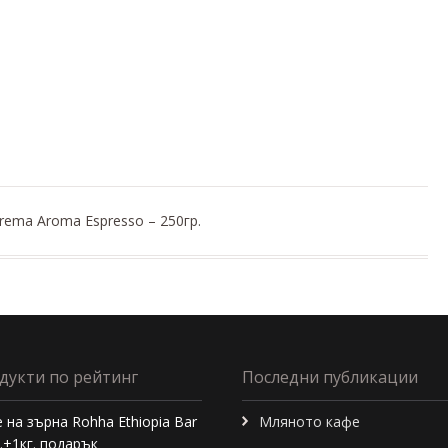
rema Aroma Espresso – 250гр.
дукти по рейтинг
Последни публикации
 на зърна Rohha Ethiopia Bar
Мляното кафе
г.+1кг. подарък