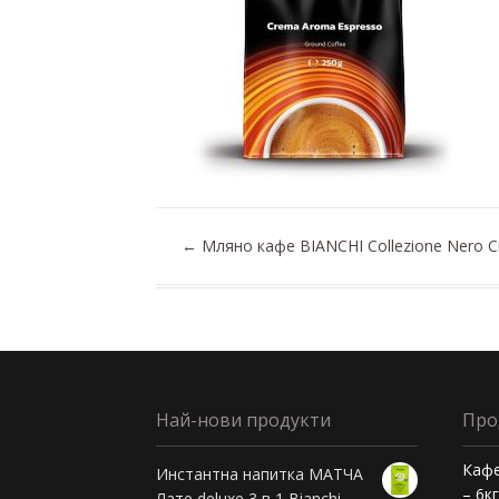
←
Мляно кафе BIANCHI Collezione Nero C
Най-нови продукти
Про
Кафе
Инстантна напитка МАТЧА
– 6к
Лате deluxe 3 в 1 Bianchi -