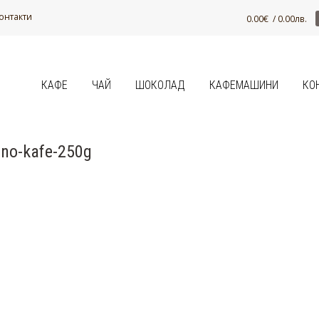
онтакти
0.00
€
/ 0.00лв.
КАФЕ
ЧАЙ
ШОКОЛАД
КАФЕМАШИНИ
КО
ano-kafe-250g