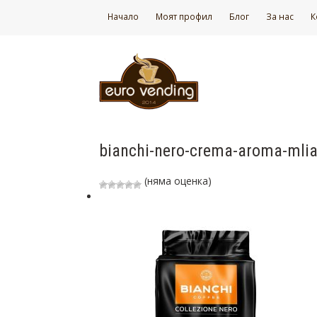
Начало
Моят профил
Блог
За нас
К
bianchi-nero-crema-aroma-mli
(няма оценка)