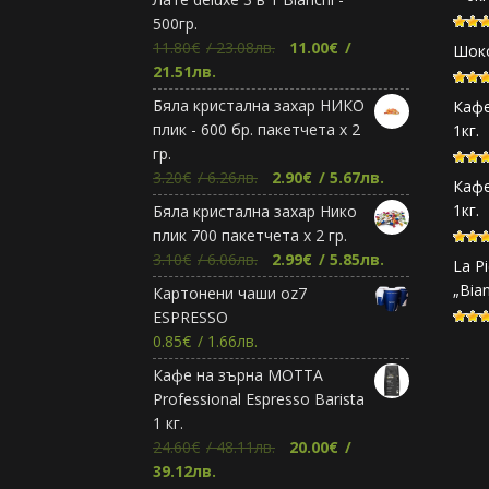
500гр.
Original
11.80
€
/ 23.08лв.
11.00
€
/
Шоко
Текущата
price
21.51лв.
цена
was:
Бяла кристална захар НИКО
Кафе
е:
11.80€.
плик - 600 бр. пакетчета х 2
1кг.
11.00€.
гр.
Original
Текущата
3.20
€
/ 6.26лв.
2.90
€
/ 5.67лв.
Кафе
price
цена
1кг.
Бяла кристална захар Нико
was:
е:
плик 700 пакетчета х 2 гр.
3.20€.
2.90€.
Original
Текущата
3.10
€
/ 6.06лв.
2.99
€
/ 5.85лв.
La Pi
price
цена
„Bia
Картонени чаши oz7
was:
е:
ESPRESSO
3.10€.
2.99€.
0.85
€
/ 1.66лв.
Кафе на зърна МОТТА
Professional Espresso Barista
1 кг.
Original
24.60
€
/ 48.11лв.
20.00
€
/
Текущата
price
39.12лв.