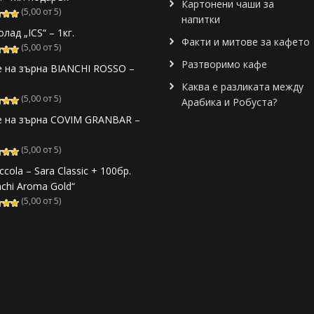
Картонени чаши за
(5,00 от 5)
напитки
лад „ICS“ – 1кг.
Факти и митове за кафето
(5,00 от 5)
Разтворимо кафе
 на зърна BIANCHI ROSSO –
Каква е разликата между
(5,00 от 5)
Арабика и Робуста?
 на зърна COVIM GRANBAR –
(5,00 от 5)
ccola – Sara Classic + 100бр.
nchi Aroma Gold“
(5,00 от 5)