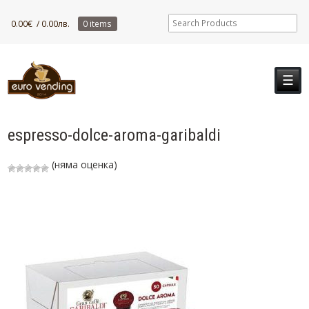
0.00
€
/ 0.00лв.
0 items
☰
espresso-dolce-aroma-garibaldi
(няма оценка)