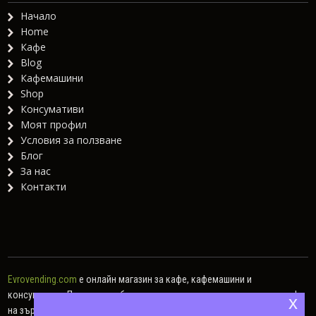
Начало
Home
Кафе
Blog
Кафемашини
Shop
Консумативи
Моят профил
Условия за ползване
Блог
За нас
Контакти
Evrovending.com
е онлайн магазин за кафе, кафемашини и
консумативи. Предлагаме богат асортимент от различни видове кафе
x
на зърна, кафе капсули, мляно кафе, както и хартиени дози.