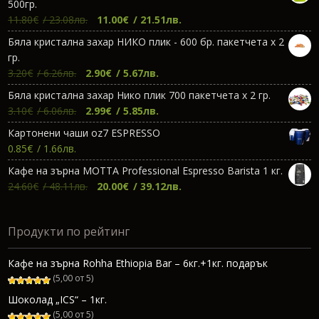
500гр.
Original
Текущата
11.80
€
/ 23.08лв.
11.00
€
/ 21.51лв.
price
цена
Бяла кристална захар НИКО плик - 600 бр. пакетчета х 2
was:
е:
гр.
11.80€.
11.00€.
Original
Текущата
3.20
€
/ 6.26лв.
2.90
€
/ 5.67лв.
price
цена
Бяла кристална захар Нико плик 700 пакетчета х 2 гр.
was:
е:
Original
Текущата
3.10
€
/ 6.06лв.
2.99
€
/ 5.85лв.
3.20€.
2.90€.
price
цена
Картонени чаши oz7 ESPRESSO
was:
е:
0.85
€
/ 1.66лв.
3.10€.
2.99€.
Кафе на зърна МОТТА Professional Espresso Barista 1 кг.
Original
Текущата
24.60
€
/ 48.11лв.
20.00
€
/ 39.12лв.
price
цена
was:
е:
Продукти по рейтинг
24.60€.
20.00€.
Кафе на зърна Rohha Ethiopia Bar – 6кг.+1кг. подарък
(5,00 от 5)
Шоколад „ICS“ – 1кг.
(5,00 от 5)