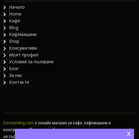
Начало
Home
Кафе
Blog
Кафемашини
Shop
Консумативи
Моят профил
Условия за ползване
Блог
За нас
Контакти
Evrovending.com
е онлайн магазин за кафе, кафемашини и
консумативи. Предлагаме богат асортимент от различни видове кафе
x
на зърна, кафе капсули, мляно кафе, както и хартиени дози.