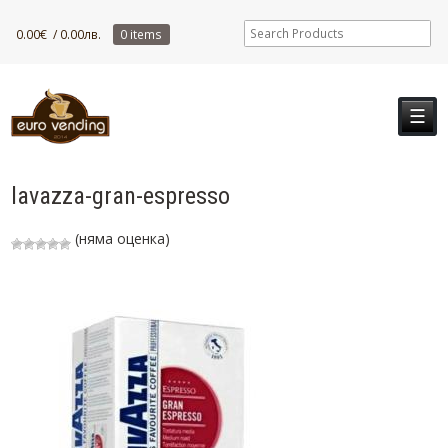
0.00
€
/ 0.00лв.
0 items
☰
lavazza-gran-espresso
(няма оценка)