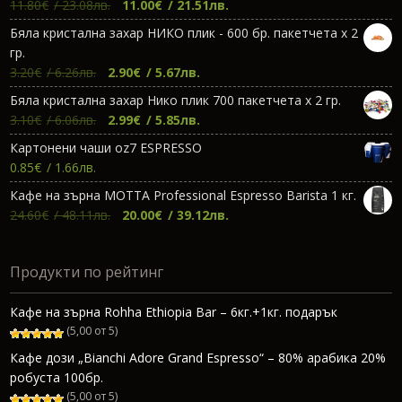
Original
Текущата
11.80
€
/ 23.08лв.
11.00
€
/ 21.51лв.
price
цена
Бяла кристална захар НИКО плик - 600 бр. пакетчета х 2
was:
е:
гр.
11.80€.
11.00€.
Original
Текущата
3.20
€
/ 6.26лв.
2.90
€
/ 5.67лв.
price
цена
Бяла кристална захар Нико плик 700 пакетчета х 2 гр.
was:
е:
Original
Текущата
3.10
€
/ 6.06лв.
2.99
€
/ 5.85лв.
3.20€.
2.90€.
price
цена
Картонени чаши oz7 ESPRESSO
was:
е:
0.85
€
/ 1.66лв.
3.10€.
2.99€.
Кафе на зърна МОТТА Professional Espresso Barista 1 кг.
Original
Текущата
24.60
€
/ 48.11лв.
20.00
€
/ 39.12лв.
price
цена
was:
е:
Продукти по рейтинг
24.60€.
20.00€.
Кафе на зърна Rohha Ethiopia Bar – 6кг.+1кг. подарък
(5,00 от 5)
Кафе дози „Bianchi Adore Grand Espresso“ – 80% арабика 20%
робуста 100бр.
(5,00 от 5)