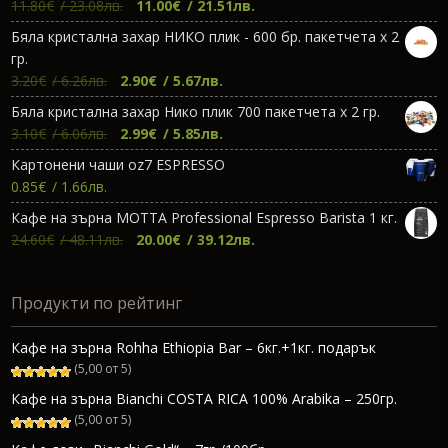
Original
Текущата
11.80
€
/ 23.08лв.
11.00
€
/ 21.51лв.
price
цена
Бяла кристална захар НИКО плик - 600 бр. пакетчета х 2
was:
е:
гр.
11.80€.
11.00€.
Original
Текущата
3.20
€
/ 6.26лв.
2.90
€
/ 5.67лв.
price
цена
Бяла кристална захар Нико плик 700 пакетчета х 2 гр.
was:
е:
Original
Текущата
3.10
€
/ 6.06лв.
2.99
€
/ 5.85лв.
3.20€.
2.90€.
price
цена
Картонени чаши oz7 ESPRESSO
was:
е:
0.85
€
/ 1.66лв.
3.10€.
2.99€.
Кафе на зърна МОТТА Professional Espresso Barista 1 кг.
Original
Текущата
24.60
€
/ 48.11лв.
20.00
€
/ 39.12лв.
price
цена
was:
е:
Продукти по рейтинг
24.60€.
20.00€.
Кафе на зърна Rohha Ethiopia Bar – 6кг.+1кг. подарък
(5,00 от 5)
Кафе на зърна Bianchi COSTA RICA 100% Arabika – 250гр.
(5,00 от 5)