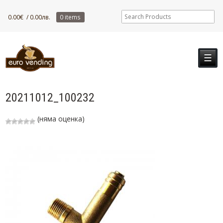
0.00
€
/ 0.00лв.
0 items
☰
20211012_100232
(няма оценка)