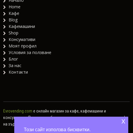
Начало
Home
Кафе
Blog
Кафемашини
Shop
Консумативи
Моят профил
Условия за ползване
Блог
За нас
Контакти
Evrovending.com
е онлайн магазин за кафе, кафемашини и
консумативи. Предлагаме богат асортимент от различни видове кафе
x
на зърна, кафе капсули, мляно кафе, както и хартиени дози.
Този сайт използва бисквитки.