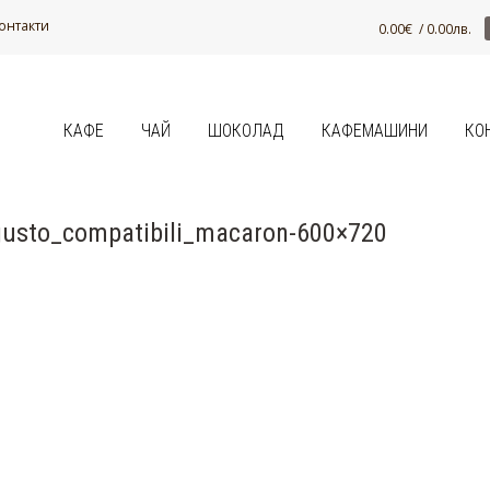
онтакти
0.00
€
/ 0.00лв.
КАФЕ
ЧАЙ
ШОКОЛАД
КАФЕМАШИНИ
КО
usto_compatibili_macaron-600×720