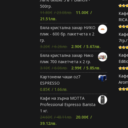
500гр.
Original
11.80
€
/ 23.08лв.
11.00
€
/
Кафе
Текущата
price
21.51лв.
RICA
цена
was:
Бяла кристална захар НИКО
е:
11.80€.
плик - 600 бр. пакетчета х 2
Кафе
11.00€.
гр.
7гр.
Original
Текущата
3.20
€
/ 6.26лв.
2.90
€
/ 5.67лв.
price
цена
Кафе
Бяла кристална захар Нико
was:
е:
Editi
плик 700 пакетчета х 2 гр.
3.20€.
2.90€.
Original
Текущата
3.10
€
/ 6.06лв.
2.99
€
/ 5.85лв.
price
цена
Кафе
Картонени чаши oz7
was:
е:
Arom
ESPRESSO
3.10€.
2.99€.
0.85
€
/ 1.66лв.
Кафе на зърна МОТТА
Professional Espresso Barista
1 кг.
Original
24.60
€
/ 48.11лв.
20.00
€
/
Текущата
price
39.12лв.