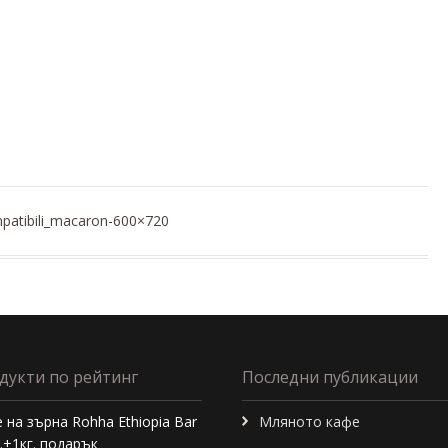
atibili_macaron-600×720
дукти по рейтинг
Последни публикации
 на зърна Rohha Ethiopia Bar
Мляното кафе
г.+1кг. подарък