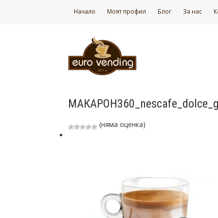
Начало
Моят профил
Блог
За нас
К
МАКАРОН360_nescafe_dolce_g
(няма оценка)