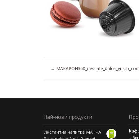
←
МАКАРОН360_nescafe_dolce_gusto_comp
Най-нови продукти
Про
Кафе
Инстантна напитка МАТЧА
– 6к
Лате deluxe 3 в 1 Bianchi -