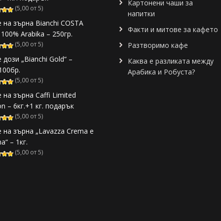
Картонени чаши за
(5,00 от 5)
напитки
 на зърна Bianchi COSTA
Факти и митове за кафето
 100% Arabika – 250гр.
(5,00 от 5)
Разтворимо кафе
 дози „Bianchi Gold“ –
Каква е разликата между
/100бр.
Арабика и Робуста?
(5,00 от 5)
 на зърна Caffi Limited
on – 6кг.+1 кг. подарък
(5,00 от 5)
 на зърна „Lavazza Crema e
a“ – 1кг.
(5,00 от 5)