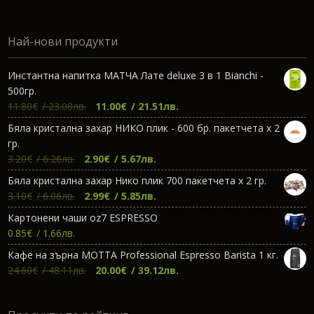
Най-нови продукти
Инстантна напитка МАТЧА Лате deluxe 3 в 1 Bianchi -
500гр.
Original
Текущата
11.80
€
/ 23.08лв.
11.00
€
/ 21.51лв.
price
цена
Бяла кристална захар НИКО плик - 600 бр. пакетчета х 2
was:
е:
гр.
11.80€.
11.00€.
Original
Текущата
3.20
€
/ 6.26лв.
2.90
€
/ 5.67лв.
price
цена
Бяла кристална захар Нико плик 700 пакетчета х 2 гр.
was:
е:
Original
Текущата
3.10
€
/ 6.06лв.
2.99
€
/ 5.85лв.
3.20€.
2.90€.
price
цена
Картонени чаши oz7 ESPRESSO
was:
е:
0.85
€
/ 1.66лв.
3.10€.
2.99€.
Кафе на зърна МОТТА Professional Espresso Barista 1 кг.
Original
Текущата
24.60
€
/ 48.11лв.
20.00
€
/ 39.12лв.
price
цена
was:
е: