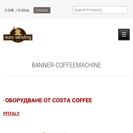
0.00
€
/ 0.00лв.
0 items
☰
BANNER-COFFEEMACHINE