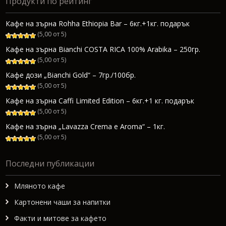
Продукти по рейтинг
24.60€.
20.00€.
Кафе на зърна Rohha Ethiopia Bar – 6кг.+1кг. подарък
(5,00 от 5)
Кафе на зърна Bianchi COSTA RICA 100% Arabika – 250гр.
(5,00 от 5)
Кафе дози „Bianchi Gold“ – 7гр./100бр.
(5,00 от 5)
Кафе на зърна Caffi Limited Edition – 6кг.+1 кг. подарък
(5,00 от 5)
Кафе на зърна „Lavazza Crema e Aroma“ – 1кг.
(5,00 от 5)
Последни публикации
Мляното кафе
Картонени чаши за напитки
Факти и митове за кафето